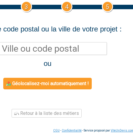
3
4
5
 code postal ou la ville de votre projet :
ou
Géolocalisez-moi automatiquement !
Retour à la liste des métiers
CGU
-
Confidentialité
- Service proposé par
ViteUnDevis.co