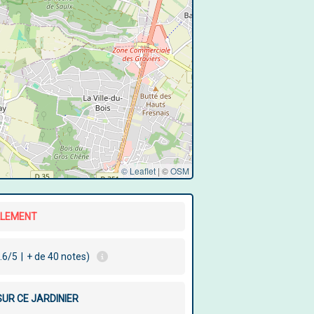
© Leaflet
|
©
OSM
LLEMENT
.6/5
|
+ de 40 notes)
SUR CE JARDINIER