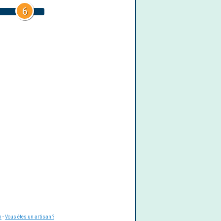
6
m
-
Vous êtes un artisan ?