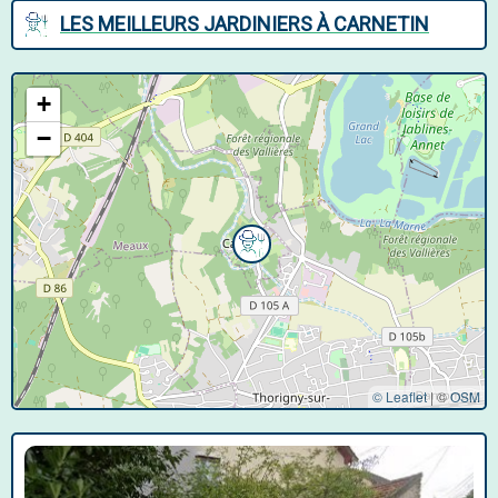
LES MEILLEURS JARDINIERS À CARNETIN
+
−
© Leaflet
|
©
OSM