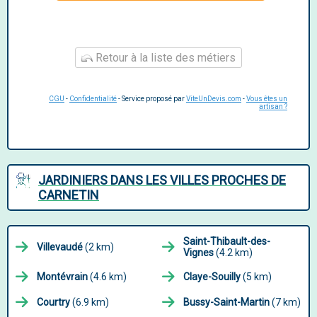
Retour à la liste des métiers
CGU
-
Confidentialité
- Service proposé par
ViteUnDevis.com
-
Vous êtes un
artisan ?
JARDINIERS DANS LES VILLES PROCHES DE
CARNETIN
Saint-Thibault-des-
Villevaudé
(2 km)
Vignes
(4.2 km)
Montévrain
(4.6 km)
Claye-Souilly
(5 km)
Courtry
(6.9 km)
Bussy-Saint-Martin
(7 km)