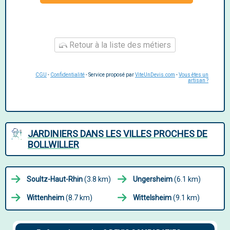
Retour à la liste des métiers
CGU
-
Confidentialité
- Service proposé par
ViteUnDevis.com
-
Vous êtes un
artisan ?
JARDINIERS DANS LES VILLES PROCHES DE
BOLLWILLER
Soultz-Haut-Rhin
(3.8 km)
Ungersheim
(6.1 km)
Wittenheim
(8.7 km)
Wittelsheim
(9.1 km)