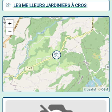
LES MEILLEURS JARDINIERS À CROS
+
−
© Leaflet
|
©
OSM